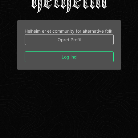
Helheim er et community for alternative folk.
Opret Profil
Log ind